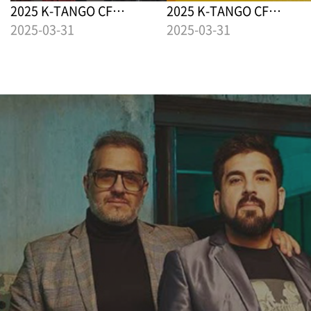
2025 K-TANGO CF
2025 K-TANGO CF
(Community&Festival) 영문
2025-03-31
(Community&Festival) 
2025-03-31